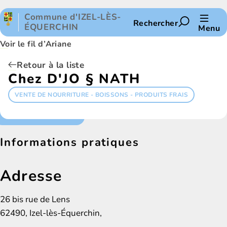
Panneau de gestion des cookies
Commune d'IZEL-LÈS-
Rechercher
ÉQUERCHIN
Menu
Voir le fil d’Ariane
Retour à la liste
Chez D'JO § NATH
VENTE DE NOURRITURE - BOISSONS - PRODUITS FRAIS
Informations pratiques
Adresse
26 bis rue de Lens
62490, Izel-lès-Équerchin,