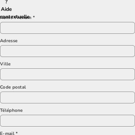
?
Aide
contextuelle
Nom / Prénom
*
Adresse
Ville
Code postal
Téléphone
E-mail
*